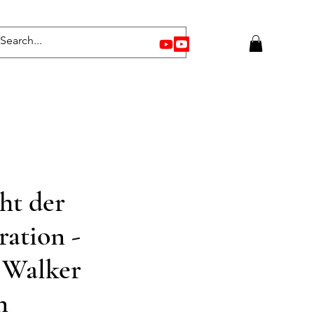
ht der
ation -
 Walker
n